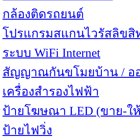
กล้องติดรถยนต์
โปรแกรมสแกนไวรัสลิขสิทธ
ระบบ WiFi Internet
สัญญาณกันขโมยบ้าน / อ
เครื่องสำรองไฟฟ้า
ป้ายโฆษณา LED (ขาย-ให้
ป้ายไฟวิ่ง