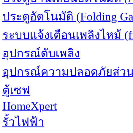
ประตูอัตโนมัติ (Folding Ga
ระบบแจ้งเตือนเพลิงไหม้ (fi
อุปกรณ์ดับเพลิง
อุปกรณ์ความปลอดภัยส่ว
ตู้เซฟ
HomeXpert
รั้วไฟฟ้า