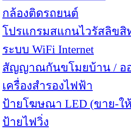
กล้องติดรถยนต์
โปรแกรมสแกนไวรัสลิขสิทธ
ระบบ WiFi Internet
สัญญาณกันขโมยบ้าน / อ
เครื่องสำรองไฟฟ้า
ป้ายโฆษณา LED (ขาย-ให้
ป้ายไฟวิ่ง