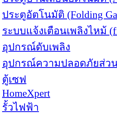
ประตูอัตโนมัติ (Folding Ga
ระบบแจ้งเตือนเพลิงไหม้ (fi
อุปกรณ์ดับเพลิง
อุปกรณ์ความปลอดภัยส่ว
ตู้เซฟ
HomeXpert
รั้วไฟฟ้า