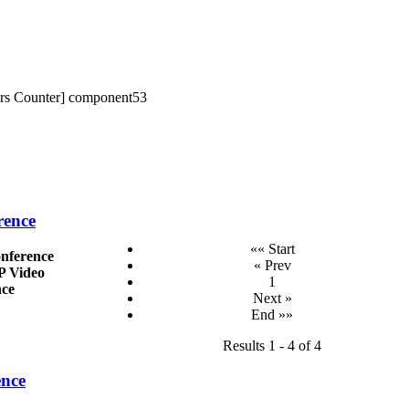
tors Counter] component53
rence
«« Start
nference
« Prev
 Video
1
nce
Next »
End »»
Results 1 - 4 of 4
nce