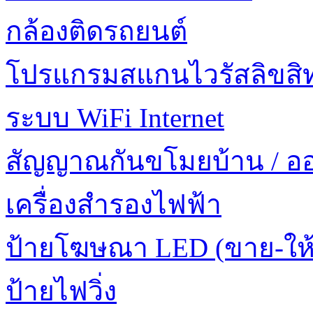
กล้องติดรถยนต์
โปรแกรมสแกนไวรัสลิขสิทธ
ระบบ WiFi Internet
สัญญาณกันขโมยบ้าน / อ
เครื่องสำรองไฟฟ้า
ป้ายโฆษณา LED (ขาย-ให้
ป้ายไฟวิ่ง