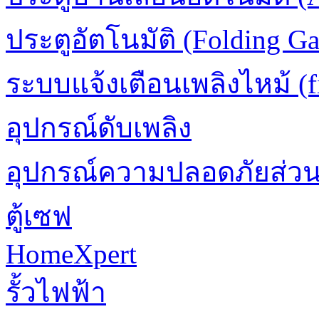
ประตูอัตโนมัติ (Folding Ga
ระบบแจ้งเตือนเพลิงไหม้ (fi
อุปกรณ์ดับเพลิง
อุปกรณ์ความปลอดภัยส่ว
ตู้เซฟ
HomeXpert
รั้วไฟฟ้า