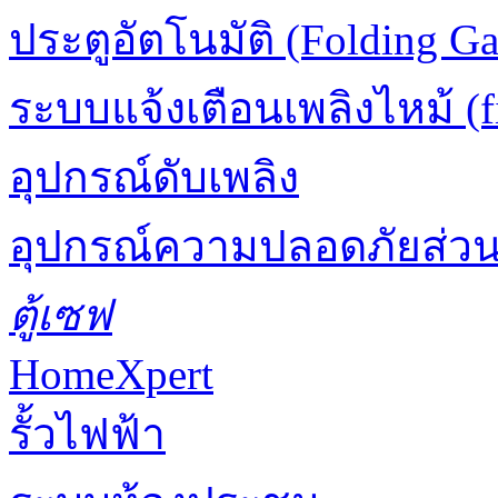
ประตูอัตโนมัติ (Folding Ga
ระบบแจ้งเตือนเพลิงไหม้ (fi
อุปกรณ์ดับเพลิง
อุปกรณ์ความปลอดภัยส่ว
ตู้เซฟ
HomeXpert
รั้วไฟฟ้า