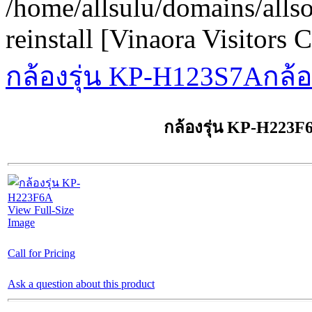
/home/allsulu/domains/alls
reinstall [Vinaora Visitors
กล้องรุ่น KP-H123S7A
กล้
กล้องรุ่น KP-H223F
View Full-Size
Image
Call for Pricing
Ask a question about this product