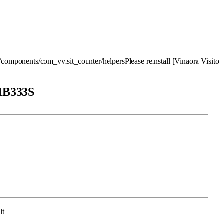
r/components/com_vvisit_counter/helpersPlease reinstall [Vinaora Visi
MB333S