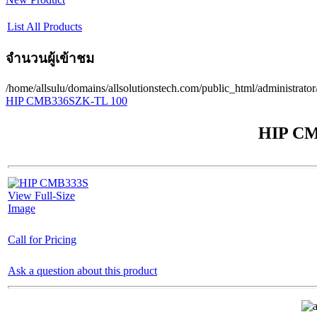
List All Products
จำนวนผู้เข้าชม
/home/allsulu/domains/allsolutionstech.com/public_html/administrato
HIP CMB336S
ZK-TL 100
HIP C
View Full-Size
Image
Call for Pricing
Ask a question about this product