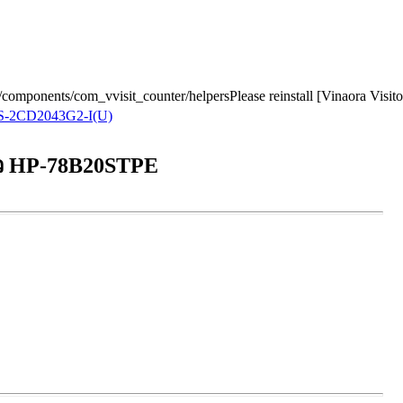
r/components/com_vvisit_counter/helpersPlease reinstall [Vinaora Visi
S-2CD2043G2-I(U)
ิว HP-78B20STPE