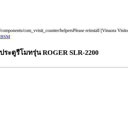
r/components/com_vvisit_counter/helpersPlease reinstall [Vinaora Visi
น BSM
์ประตูรีโมทรุ่น ROGER SLR-2200