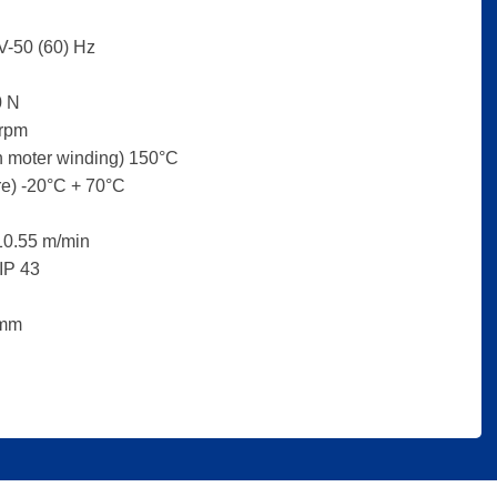
-50 (60) Hz
0 N
rpm
moter winding) 150°C
e) -20°C + 70°C
0.55 m/min
IP 43
 mm