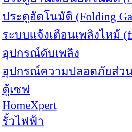
ประตูอัตโนมัติ (Folding Ga
ระบบแจ้งเตือนเพลิงไหม้ (fi
อุปกรณ์ดับเพลิง
อุปกรณ์ความปลอดภัยส่ว
ตู้เซฟ
HomeXpert
รั้วไฟฟ้า