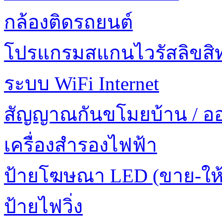
กล้องติดรถยนต์
โปรแกรมสแกนไวรัสลิขสิทธ
ระบบ WiFi Internet
สัญญาณกันขโมยบ้าน / อ
เครื่องสำรองไฟฟ้า
ป้ายโฆษณา LED (ขาย-ให้
ป้ายไฟวิ่ง